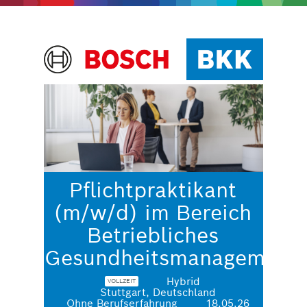
Pflichtpraktikant
(m/w/d) im Bereich
Betriebliches
Gesundheitsmanagement
Hybrid
VOLLZEIT
Stuttgart, Deutschland
Ohne Berufserfahrung
18.05.26